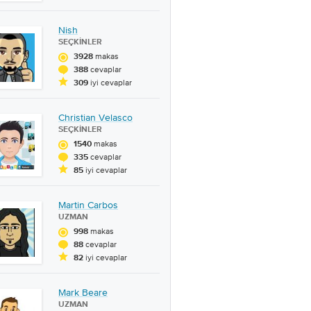
Nish
SEÇKINLER
makas
3928
cevaplar
388
iyi cevaplar
309
Christian Velasco
SEÇKINLER
makas
1540
cevaplar
335
iyi cevaplar
85
Martin Carbos
UZMAN
makas
998
cevaplar
88
iyi cevaplar
82
Mark Beare
UZMAN