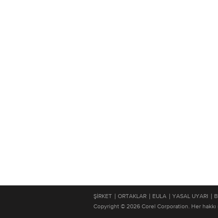
|
|
|
|
ŞIRKET
ORTAKLAR
EULA
YASAL UYARI
B
Copyright © 2026 Corel Corporation. Her hakkı s