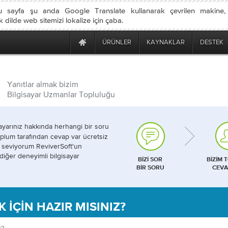
u sayfa şu anda Google Translate kullanarak çevrilen makine
dilde web sitemizi lokalize için çaba.
ÜRÜNLER
KAYNAKLAR
DESTEK
Yanıtlar almak bizim
Bilgisayar Uzmanlar Topluluğu
ayarınız hakkında herhangi bir soru
oplum tarafından cevap var ücretsiz
in seviyorum ReviverSoft'un
 diğer deneyimli bilgisayar
BIZI SOR
BIZIM 
BIR SORU
CEVA
 IÇIN HAZIR MISINIZ?