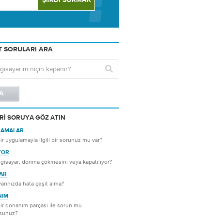
 SORULARI ARA
RI SORUYA GÖZ ATIN
LAMALAR
 bir uygulamayla ilgili bir sorunuz mu var?
YOR
lgisayar, donma çökmesini veya kapatılıyor?
AR
yarınızda hata çeşit alma?
NIM
 bir donanım parçası ile sorun mu
rsunuz?