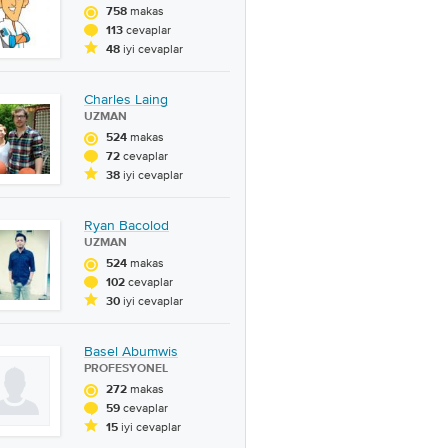
makas
758
cevaplar
113
iyi cevaplar
48
Charles Laing
UZMAN
makas
524
cevaplar
72
iyi cevaplar
38
Ryan Bacolod
UZMAN
makas
524
cevaplar
102
iyi cevaplar
30
Basel Abumwis
PROFESYONEL
makas
272
cevaplar
59
iyi cevaplar
15