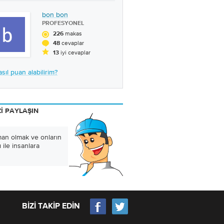
bon bon
PROFESYONEL
makas
226
cevaplar
48
iyi cevaplar
13
sıl puan alabilirim?
ZI PAYLAŞIN
man olmak ve onların
ı ile insanlara
BIZI TAKIP EDIN