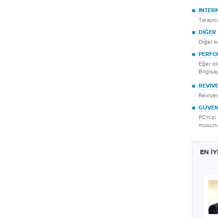
INTER
Tarayıcı
DIĞER
Diğer ko
PERFO
Eğer o
Bilgisa
REVIV
Reviver
GÜVEN
PC'nizi
musun
EN I