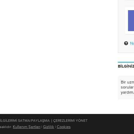
Na
BILGINI
Bir uz
sorular
yardım.
|
ILGILERIMI SATMA/PAYLAŞMA
ÇEREZLERIMI YÖNET
Kullanım Şartları
Gizlilik
Cookies
aklıdır.
|
|