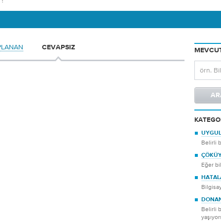
PLANAN
CEVAPSIZ
MEVCUT
KATEGO
UYGU
Belirli
ÇÖKÜ
Eğer bi
HATAL
Bilgisa
DONA
Belirli
yaşıyo