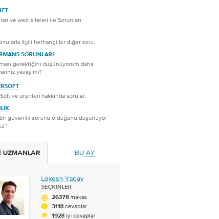
NET
ları ve web siteleri ile Sorunları
nularla ilgili herhangi bir diğer soru.
RMANS SORUNLARI
lması gerektiğini düşünüyorum daha
yarınız yavaş mı?
ERSOFT
Soft ve ürünleri hakkında sorular.
LIK
 bir güvenlik sorunu olduğunu düşünüyor
uz?
BU AY
YI UZMANLAR
Lokesh Yadav
SEÇKINLER
makas
26378
cevaplar
3118
iyi cevaplar
1928