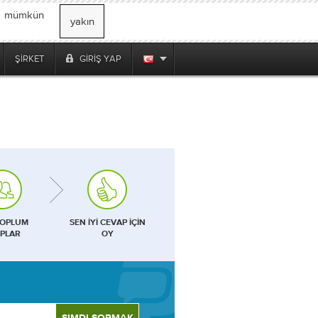
, mümkün
yakın
ŞIRKET
GIRIŞ YAP
TOPLUM
SEN IYI CEVAP IÇIN
PLAR
OY