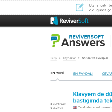
Biz ancak b
olduğunca çok 
REVIVERSOFT
Answers
Giriş
Kaynaklar
Sorular ve Cevaplar
EN YENI
EN FAYDALI
CEVA
Klavyem de dü
bastığımda tek
3
CEVAPLAR
Tarafından soruldu
rakesh
0
SEVIYOR