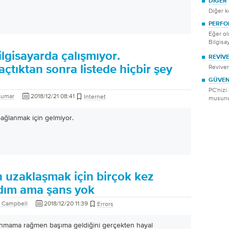
DIĞER
Diğer ko
PERFO
Eğer o
Bilgisa
ilgisayarda çalışmıyor.
REVIV
açtıktan sonra listede hiçbir şey
Reviver
GÜVEN
PC'nizi
Kumar
2018/12/21 08:41
Internet
musun
 bağlanmak için gelmiyor.
 uzaklaşmak için birçok kez
dım ama şans yok
 Campbell
2018/12/20 11:39
Errors
lanmama rağmen başıma geldiğini gerçekten hayal