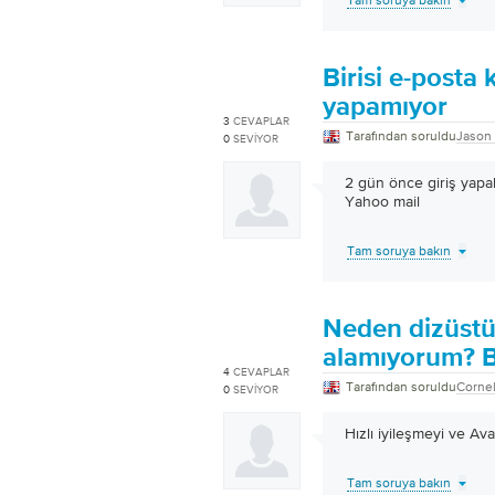
Tam soruya bakın
Birisi e-posta 
yapamıyor
3
CEVAPLAR
Tarafından soruldu
Jason
0
SEVIYOR
2 gün önce giriş yapab
Yahoo mail
Tam soruya bakın
Neden dizüstü 
alamıyorum? B
4
CEVAPLAR
Tarafından soruldu
Cornel
0
SEVIYOR
Hızlı iyileşmeyi ve Av
Tam soruya bakın