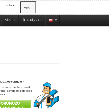
, mümkün
yakın
ŞIRKET
GIRIŞ YAP
BULAMIYORUM?
bizim uzmanlar sormak
yonel cevapları alabilmek
nmeyin.
SORUNUZU
RABILIRSINIZ