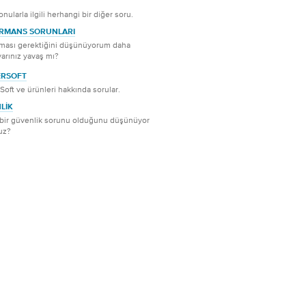
nularla ilgili herhangi bir diğer soru.
RMANS SORUNLARI
lması gerektiğini düşünüyorum daha
yarınız yavaş mı?
ERSOFT
Soft ve ürünleri hakkında sorular.
LIK
 bir güvenlik sorunu olduğunu düşünüyor
uz?