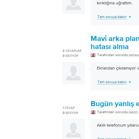
kırıklığına uğrattım.
Tam soruya bakın
Mavi arka plan
hatası alma
2
CEVAPLAR
Tarafından soruldu
James
0
SEVIYOR
Ekrandan çıkılamıyor v
Tam soruya bakın
Bugün yanlış e
1
CEVAP
Tarafından soruldu
Jason
0
SEVIYOR
Akıllı telefonum yıllarc