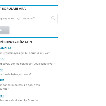
 SORULARI ARA
RI SORUYA GÖZ ATIN
LAMALAR
 bir uygulamayla ilgili bir sorunuz mu var?
YOR
lgisayar, donma çökmesini veya kapatılıyor?
AR
yarınızda hata çeşit alma?
NIM
 bir donanım parçası ile sorun mu
rsunuz?
NET
ları ve web siteleri ile Sorunları