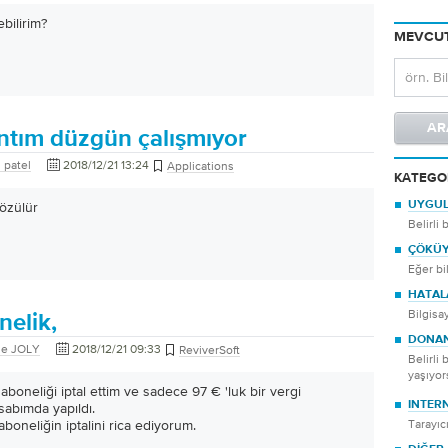
bilirim?
MEVCUT
antım düzgün çalışmıyor
 patel
2018/12/21 13:24
Applications
KATEGO
çözülür
UYGU
Belirli
ÇÖKÜ
Eğer bi
HATAL
Bilgisa
nelik,
DONA
le JOLY
2018/12/21 09:33
ReviverSoft
Belirli
yaşıyo
aboneliği iptal ettim ve sadece 97 € 'luk bir vergi
INTER
abımda yapıldı.
aboneliğin iptalini rica ediyorum.
Tarayıcı