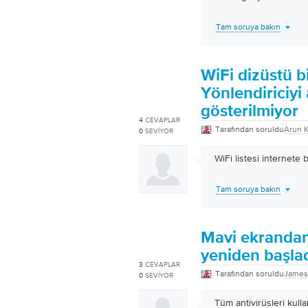
Tam soruya bakın
WiFi dizüstü b
Yönlendiriciyi 
gösterilmiyor
4
CEVAPLAR
Tarafından soruldu
Arun 
0
SEVIYOR
WiFi listesi internete
Tam soruya bakın
Mavi ekrandan
yeniden başla
3
CEVAPLAR
Tarafından soruldu
James
0
SEVIYOR
Tüm antivirüsleri kul