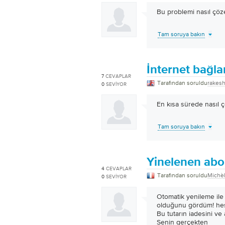
Bu problemi nasıl çöze
Tam soruya bakın
İnternet bağl
7
CEVAPLAR
Tarafından soruldu
rakesh
0
SEVIYOR
En kısa sürede nasıl 
Tam soruya bakın
Yinelenen abo
4
CEVAPLAR
Tarafından soruldu
Michè
0
SEVIYOR
Otomatik yenileme ile 
olduğunu gördüm! hes
Bu tutarın iadesini ve 
Senin gerçekten