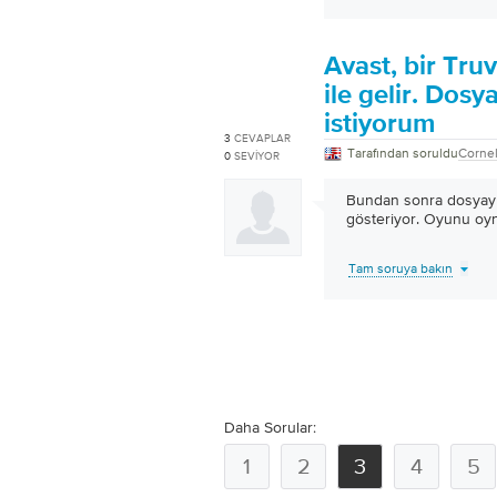
Avast, bir Truv
ile gelir. Dos
istiyorum
3
CEVAPLAR
Tarafından soruldu
Cornel
0
SEVIYOR
Bundan sonra dosyay
gösteriyor. Oyunu oy
Tam soruya bakın
Daha Sorular:
1
2
3
4
5