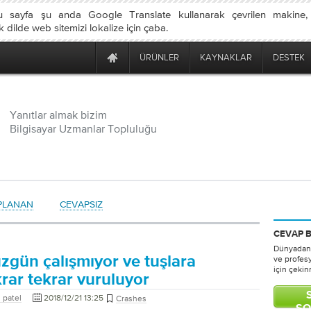
u sayfa şu anda Google Translate kullanarak çevrilen makine
dilde web sitemizi lokalize için çaba.
ÜRÜNLER
KAYNAKLAR
DESTEK
Yanıtlar almak bizim
Bilgisayar Uzmanlar Topluluğu
PLANAN
CEVAPSIZ
CEVAP 
Dünyadan 
zgün çalışmıyor ve tuşlara
ve profes
için çeki
rar tekrar vuruluyor
 patel
2018/12/21 13:25
Crashes
SO