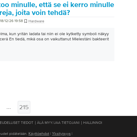
oo minulle, että se ei kerro minulle
eja, joita voin tehdä?
18/12/26 19:58
Hardware
lma, kun yritän ladata tai niin ei ole kytketty symboli näkyy
erä En tiedä, mikä osa on vaikuttanut Mielestäni bakteerit
...
215
|
|
EUDELLISET TIEDOT
ÄLÄ MYY/JAA TIETOJANI
HALLINNOI
Käyttöehdot
Yksityisyys
eudet pidätetään.
|
|