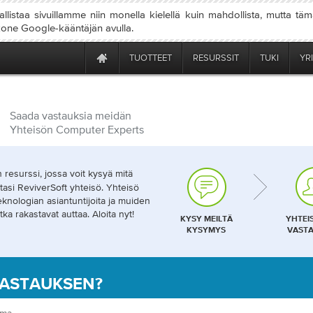
llistaa sivuillamme niin monella kielellä kuin mahdollista, mutta tä
 kone Google-kääntäjän avulla.
TUOTTEET
RESURSSIT
TUKI
YR
Saada vastauksia meidän
Yhteisön Computer Experts
 resurssi, jossa voit kysyä mitä
tasi ReviverSoft yhteisö. Yhteisö
teknologian asiantuntijoita ja muiden
tka rakastavat auttaa. Aloita nyt!
KYSY MEILTÄ
YHTEI
KYSYMYS
VASTA
VASTAUKSEN?