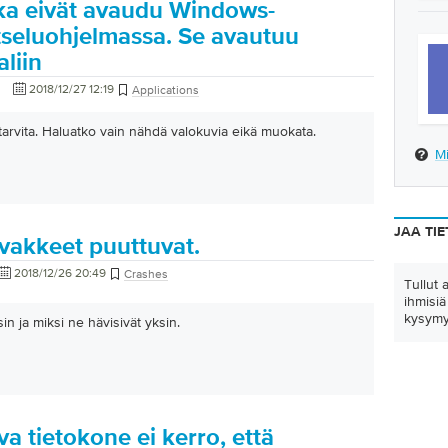
tka eivät avaudu Windows-
tseluohjelmassa. Se avautuu
liin
2018/12/27 12:19
Applications
i tarvita. Haluatko vain nähdä valokuvia eikä muokata.
Mi
JAA TIE
akkeet puuttuvat.
2018/12/26 20:49
Crashes
Tullut 
ihmisiä
kysymy
in ja miksi ne hävisivät yksin.
 tietokone ei kerro, että