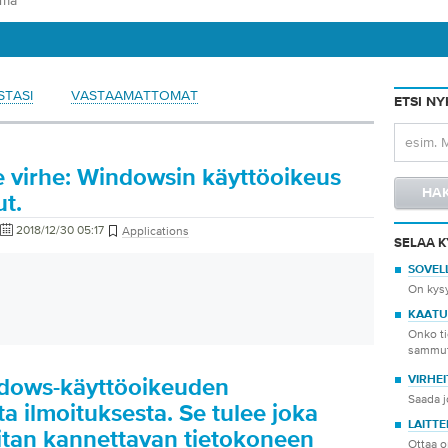
STASI
VASTAAMATTOMAT
ETSI N
e virhe: Windowsin käyttöoikeus
t.
2018/12/30 05:17
Applications
SELAA K
SOVEL
On kys
KAATU
Onko ti
sammut
VIRHEI
ndows-käyttöoikeuden
Saada j
 ilmoituksesta. Se tulee joka
LAITTE
itan kannettavan tietokoneen
Ottaa o