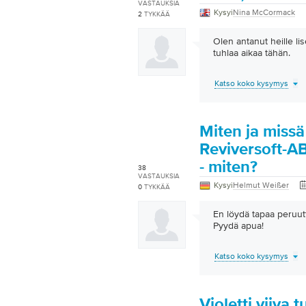
VASTAUKSIA
Kysyi
Nina McCormack
2
TYKKÄÄ
Olen antanut heille li
tuhlaa aikaa tähän.
Katso koko kysymys
Miten ja missä
Reviversoft-A
- miten?
38
VASTAUKSIA
Kysyi
Helmut Weißer
0
TYKKÄÄ
En löydä tapaa peruu
Pyydä apua!
Katso koko kysymys
Violetti viiva t