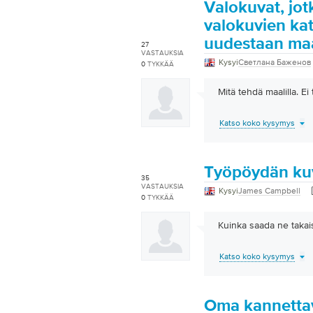
Valokuvat, jo
valokuvien ka
uudestaan maa
27
VASTAUKSIA
Kysyi
Светлана Баженов
0
TYKKÄÄ
Mitä tehdä maalilla. E
Katso koko kysymys
Työpöydän kuv
35
VASTAUKSIA
Kysyi
James Campbell
0
TYKKÄÄ
Kuinka saada ne takais
Katso koko kysymys
Oma kannettava