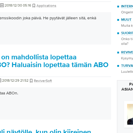
2018/12/30 05:16
Applications
INTER
Ongelmi
senssikoodin joka päivä. He pyytävät jälleen sitä, enkä
MUUT
Muita k
SUORI
Onko ti
olla?
REVIV
 on mahdollista lopettaa
Kysymyk
BO? Haluaisin lopettaa tämän ABO
TURVA
Luuletk
2018/12/29 21:52
ReviverSoft
P
ASIA
ttaa ABOn.
uli näytölle, kun olin kiireinen