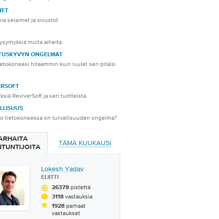
NET
a selaimet ja sivustot
ysymyksiä muita aiheita.
TUSKYVYN ONGELMAT
etokoneesi hitaammin kuin luulet sen pitäisi
ERSOFT
siä ReviverSoft ja sen tuotteista.
LLISUUS
o tietokoneessa on turvallisuuden ongelma?
ARHAITA
TÄMÄ KUUKAUSI
NTUNTIJOITA
Lokesh Yadav
ELIITTI
pistettä
26378
vastauksia
3118
parhaat
1928
vastaukset