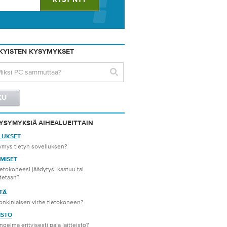
YKYISTEN KYSYMYKSET
YSYMYKSIÄ AIHEALUEITTAIN
LUKSET
ymys tietyn sovelluksen?
MISET
etokoneesi jäädytys, kaatuu tai
etaan?
TÄ
onkinlaisen virhe tietokoneen?
ISTO
ngelma erityisesti pala laitteisto?