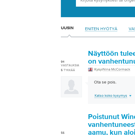
UUSIN
ENITEN HYÖTYÄ
VA
Näyttöön tule
on vanhentunu
94
VASTAUKSIA
Kysyi
Nina McCormack
5
TYKKÄÄ
Ota se pois.
Katso koko kysymys
Poistunut Wi
vanhentuneesta
aamu, kun alo
56