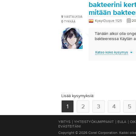
bakteerini kert
mitään bakteer
9
VASTAUKSIA
Kysyi
Duque 1125
20
0
TYKKÄÄ
Tänään alkoi olla onge
bakteereissa Käytän ac
Katso koko kysymys
Lisää kysymyksiä:
1
2
3
4
5
|
|
|
YRITYS
YHTEISTYÖKUMPPANIT
EULA
OIK
EVÄSTEITÄNI
Copyright © 2026 Corel Corporation. Kaikki oik