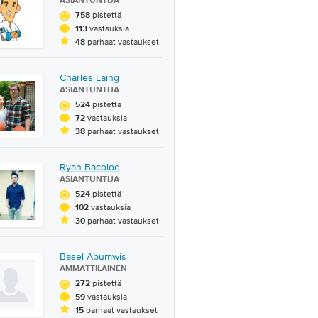
ASIANTUNTIJA
pistettä
758
vastauksia
113
parhaat vastaukset
48
Charles Laing
ASIANTUNTIJA
pistettä
524
vastauksia
72
parhaat vastaukset
38
Ryan Bacolod
ASIANTUNTIJA
pistettä
524
vastauksia
102
parhaat vastaukset
30
Basel Abumwis
AMMATTILAINEN
pistettä
272
vastauksia
59
parhaat vastaukset
15