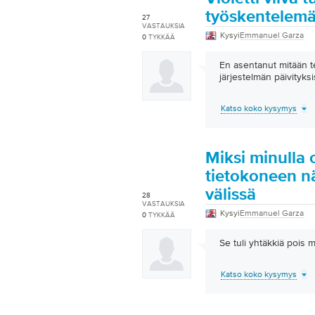
työskentelemäl
27
VASTAUKSIA
Kysyi
Emmanuel Garza
0
TYKKÄÄ
En asentanut mitään t
järjestelmän päivityksi
Katso koko kysymys
Miksi minulla 
tietokoneen nä
välissä
28
VASTAUKSIA
Kysyi
Emmanuel Garza
0
TYKKÄÄ
Se tuli yhtäkkiä pois 
Katso koko kysymys