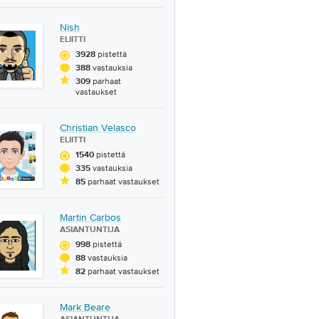
Nish
ELIITTI
pistettä
3928
vastauksia
388
parhaat
309
vastaukset
Christian Velasco
ELIITTI
pistettä
1540
vastauksia
335
parhaat vastaukset
85
Martin Carbos
ASIANTUNTIJA
pistettä
998
vastauksia
88
parhaat vastaukset
82
Mark Beare