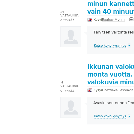
minun kannett
vain 40 minuut
24
VASTAUKSIA
Kysyi
Raghav Mohin
0
TYKKÄÄ
Tarvitsen välitöntä res
Katso koko kysymys
Ikkunan valoku
monta vuotta. 
valokuvia minu
19
VASTAUKSIA
Kysyi
Светлана Баженов
0
TYKKÄÄ
Avasin sen ennen ”mon
Katso koko kysymys