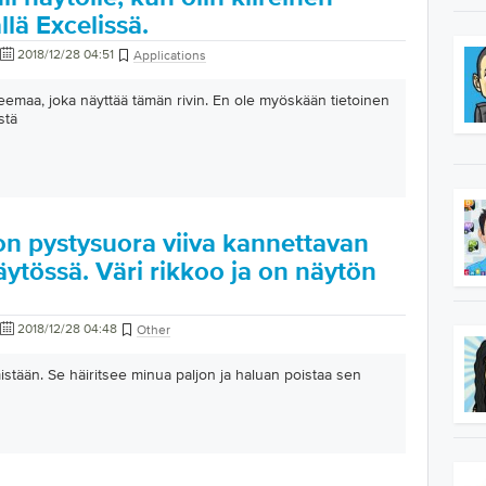
lä Excelissä.
2018/12/28 04:51
Applications
eemaa, joka näyttää tämän rivin. En ole myöskään tietoinen
stä
on pystysuora viiva kannettavan
ytössä. Väri rikkoo ja on näytön
2018/12/28 04:48
Other
mistään. Se häiritsee minua paljon ja haluan poistaa sen