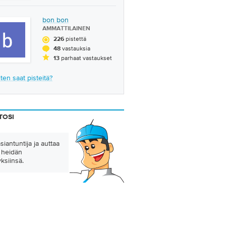
bon bon
AMMATTILAINEN
pistettä
226
vastauksia
48
parhaat vastaukset
13
ten saat pisteitä?
TOSI
asiantuntija ja auttaa
 heidän
ksiinsä.