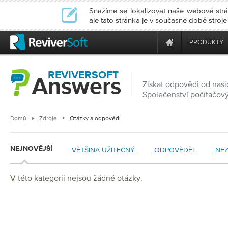
Snažíme se lokalizovat naše webové strán
ale tato stránka je v současné době stroj
PRODUKTY
REVIVERSOFT
Answers
Získat odpovědi od naši
Společenství počítačov
Domů
Zdroje
Otázky a odpovědi
NEJNOVĚJŠÍ
VĚTŠINA UŽITEČNÝ
ODPOVĚDĚL
NE
V této kategorii nejsou žádné otázky.