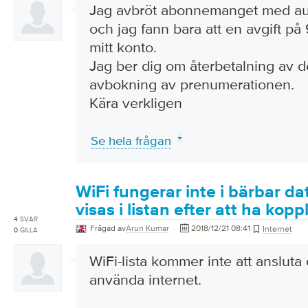
Jag avbröt abonnemanget med aut
och jag fann bara att en avgift på
mitt konto.
Jag ber dig om återbetalning av
avbokning av prenumerationen.
Kära verkligen
Se hela frågan
WiFi fungerar inte i bärbar da
visas i listan efter att ha kop
4
SVAR
Frågad av
Arun Kumar
2018/12/21 08:41
Internet
0
GILLA
WiFi-lista kommer inte att ansluta 
använda internet.