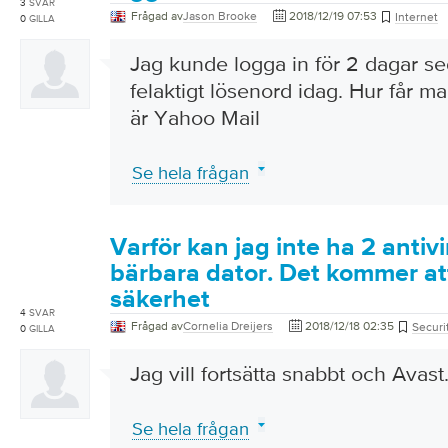
3
SVAR
Frågad av
Jason Brooke
2018/12/19 07:53
Internet
0
GILLA
Jag kunde logga in för 2 dagar 
felaktigt lösenord idag. Hur får ma
är Yahoo Mail
Se hela frågan
Varför kan jag inte ha 2 antiv
bärbara dator. Det kommer at
säkerhet
4
SVAR
Frågad av
Cornelia Dreijers
2018/12/18 02:35
Securi
0
GILLA
Jag vill fortsätta snabbt och Avast
Se hela frågan