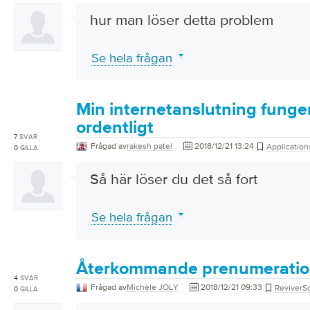
hur man löser detta problem
Se hela frågan
Min internetanslutning funger
ordentligt
7
SVAR
Frågad av
rakesh patel
2018/12/21 13:24
Application
0
GILLA
Så här löser du det så fort
Se hela frågan
Återkommande prenumeratio
4
SVAR
Frågad av
Michèle JOLY
2018/12/21 09:33
ReviverSo
0
GILLA