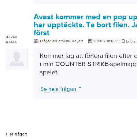
Avast kommer med en pop up 
har upptäckts. Ta bort filen. Ja
först
3
SVAR
Frågad av
Cornelia Dreijers
2018/12/18 02:33
Errors
0
GILLA
Kommer jag att förlora filen efter d
i min COUNTER STRIKE-spelmapp. 
spelet.
Se hela frågan
Fler frågor: