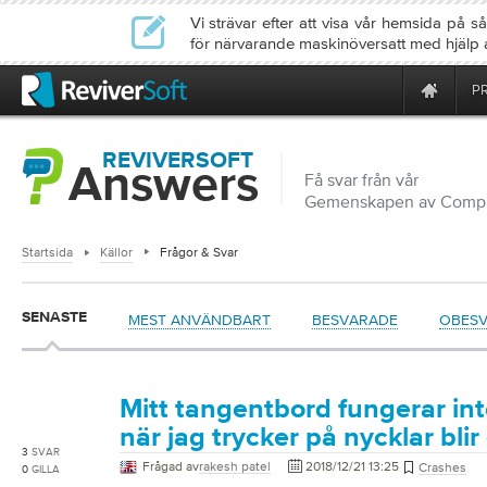
Vi strävar efter att visa vår hemsida på
för närvarande maskinöversatt med hjälp 
P
REVIVERSOFT
Answers
Få svar från vår
Gemenskapen av Compu
Startsida
Källor
Frågor & Svar
SENASTE
MEST ANVÄNDBART
BESVARADE
OBES
Mitt tangentbord fungerar int
när jag trycker på nycklar bli
3
SVAR
Frågad av
rakesh patel
2018/12/21 13:25
Crashes
0
GILLA