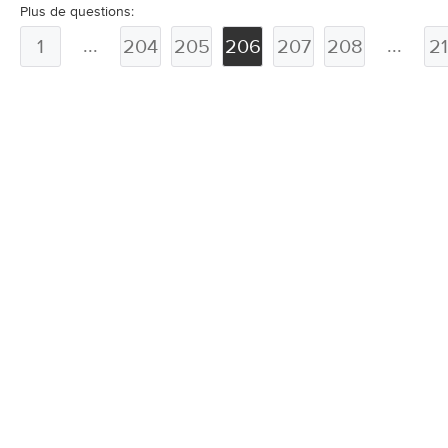
Plus de questions:
...
...
1
204
205
206
207
208
2