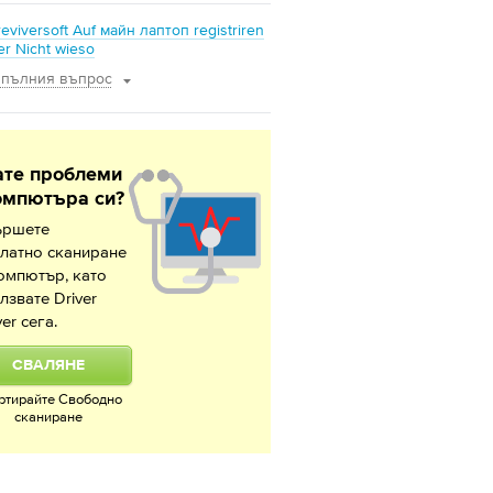
eviversoft Auf майн лаптоп registriren
r Nicht wieso
 пълния въпрос
те проблеми
омпютъра си?
ършете
латно сканиране
омпютър, като
лзвате Driver
ver сега.
СВАЛЯНЕ
ртирайте Свободно
сканиране