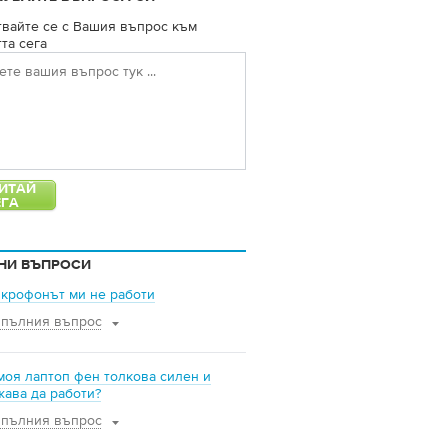
вайте се с Вашия въпрос към
та сега
НИ ВЪПРОСИ
крофонът ми не работи
 пълния въпрос
моя лаптоп фен толкова силен и
ава да работи?
 пълния въпрос