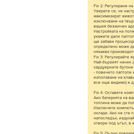
Fix 2: Регулиране н
Уверете се, че наст
максимизират живота
изключване на твър
вашия безжичен ада
Настройката на поли
укажете дали лапто
ще забави процесора
определено може да 
някаква производит
Fix 3: Регулирайте я
Най-бързият начин д
хардуерните бутони 
- повечето лаптопи
използване на клави
все още видимо) е д
Fix 4: Оставете ком
Ако батерията на в
топлина може да по
Изключете компютъра
охлади. Ако не сте 
напоследък, издуха
отвори под ъгъл, в 
Fix 5: Пълно преза