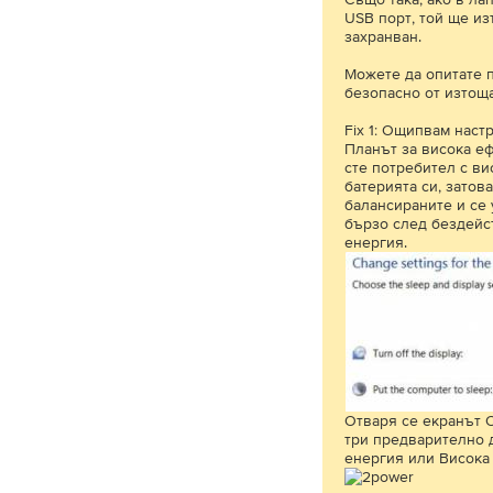
USB порт, той ще из
захранван.
Можете да опитате п
безопасно от изтощ
Fix 1: Ощипвам наст
Планът за висока еф
сте потребител с ви
батерията си, затов
балансираните и се 
бързо след бездейст
енергия.
Отваря се екранът О
три предварително 
енергия или Висока