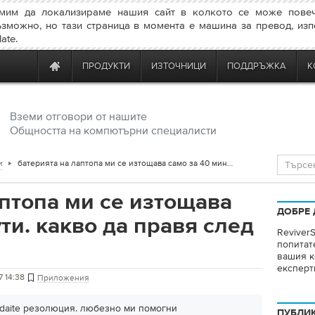
мим да локализираме нашия сайт в колкото се може повеч
ъзможно, но тази страница в момента е машина за превод, изп
ate.
ПРОДУКТИ
ИЗТОЧНИЦИ
ПОДДРЪЖКА
К
Вземи отговори от нашите
Общността на компютърни специалисти
и
батерията на лаптопа ми се изтощава само за 40 минути. какво да правя след това?
аптопа ми се изтощава
ДОБРЕ 
ти. какво да правя след
ReviverS
попитат
вашия к
експерт
7 14:38
Приложения
daite резолюция. любезно ми помогни
ПУБЛИ