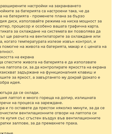
а разширените настройки на захранването
ройките за батерията са настроени така, че да
 на батерията - променете плана за бързо
дия диск, използвайте режима на ниска мощност за
птер, процесор и особено вашата графична карта.
тиката за охлаждане на системата ви позволява да
път ще разчита на вентилаторите за охлаждане или
, когато температурата излезе извън контрол, и
помогне на живота на батерията, макар и с цената на
елност.
ркостта на екрана
а спестите живота на батерията е да използвате
на лаптопа си, за да контролирате яркостта на екрана
 изискват задържане на функционалния клавиш и
шите за яркост, а завъртането му докрай (докато е
обра идея.
пютъра да се охлади.
ашия лаптоп е много гореща на допир, излишната
пречи на процеса на зареждане.
 и го оставете да престои няколко минути, за да се
почистили вентилационните отвори на лаптопа си
йте кутия със сгъстен въздух във вентилационните
кратки залпове, за да премахнете праха.
реждане