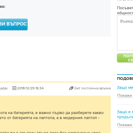
ма:
Посъвет
общност
ЗИ ВЪПРОС
ПОДОБ
Защо ми
Yadav
2018/12/29 16:34
Get постоянна връзка
Покажи
Защо е 
ота на батерията, е важно първо да разберете какво
продълж
то от батерията на лаптопа, а в модерния лаптоп -
Покажи
птопа ви е свързан твърд диск без захранване чрез