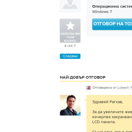
Операционна систе
Windows 7
ОТГОВОР НА ТО
ХАРЕСВА МИ
ТОЗИ
ВЪПРОС
0
LIKE IT
Следвам
НАЙ-ДОБЪР ОТГОВОР
Отговорено от
Lokesh 
Здравей Рагхав,
За да увеличите жив
изчерпва захранване
LCD панела.
Също така, ако в ла