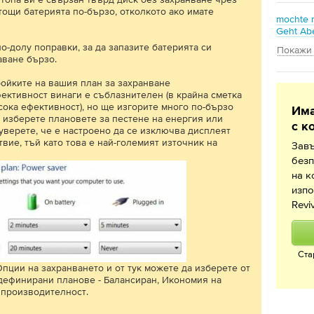
тощи батерията по-бързо, отколкото ако имате
mochte r
Geht Abe
о-долу поправки, за да запазите батерията си
Покажи
аване бързо.
ройките на вашия план за захранване
ективност винаги е съблазнителен (в крайна сметка
сока ефективност), но ще изгорите много по-бързо
Има
а изберете плановете за пестене на енергия или
с к
уверете, че е настроено да се изключва дисплеят
вие, тъй като това е най-големият източник на
Зав
безп
на к
изпо
Revi
Ста
пции на захранването и от тук можете да изберете от
дефинирани планове - Балансиран, Икономия на
 производителност.