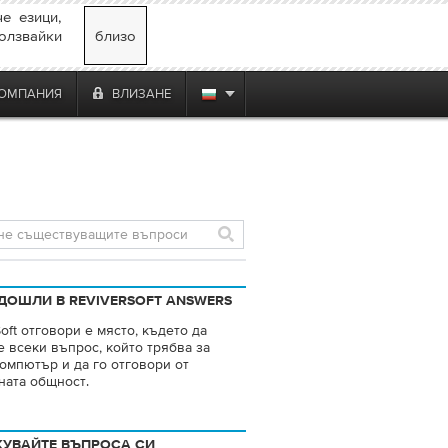
е езици,
олзвайки
близо
ОМПАНИЯ
ВЛИЗАНЕ
ДОШЛИ В REVIVERSOFT ANSWERS
oft отговори е място, където да
е всеки въпрос, който трябва за
омпютър и да го отговори от
ната общност.
КУВАЙТЕ ВЪПРОСА СИ