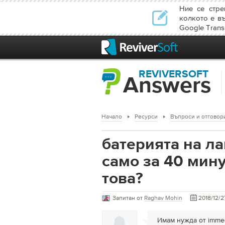
Ние се стре
колкото е в
Google Transl
REVIVERSOFT
Answers
Начало
Ресурси
Въпроси и отговор
батерията на л
само за 40 мину
това?
Запитан от
Raghav Mohin
2018/12/2
Имам нужда от imme