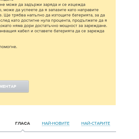
 не може да задържи заряда и се изцежда
 може да успеете да я запазите като направите
. Ще трябва напълно да изтощите батерията, за да
е след като достигне нула процента, продължете да я
докато няма дори достатъчно мощност за зареждане.
анващия кабел и оставете батерията да се зарежда
помогне.
ОМЕНТАР
НАЙ-НОВИТЕ
НАЙ-СТАРИТЕ
ГЛАСА