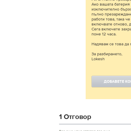
Ако вашата батерия
изключително бързо,
пълно презареждане
работи това, така ч
включвате отново, 
Сега включете захр
поне 12 часа.
Надявам се това да 
За разбирането,
Lokesh
ДОБАВЕТЕ К
1 Отговор